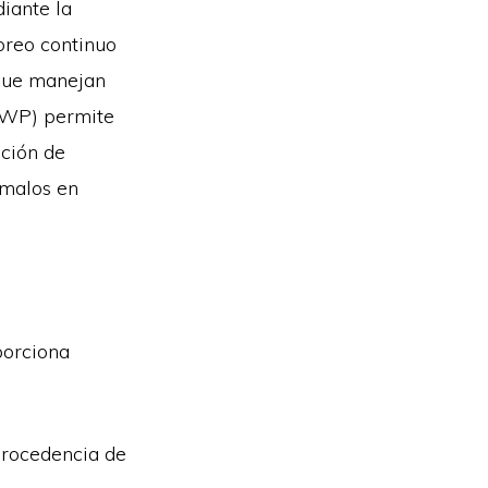
iante la
oreo continuo
 que manejan
(CWP) permite
ación de
ómalos en
porciona
:
procedencia de