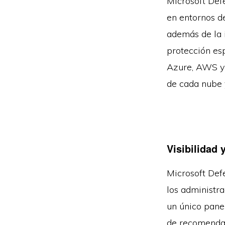
Microsoft Defe
en entornos d
además de la 
protección es
Azure, AWS y 
de cada nube y
Visibilidad 
Microsoft Defe
los administr
un único panel
de recomendac