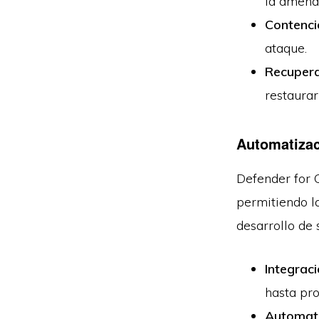
la amena
Contenci
ataque.
Recupera
restaurar
Automatiza
Defender for 
permitiendo la
desarrollo de 
Integraci
hasta pro
Automati