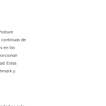
Posture
 continuas de
s en los
porcionan
ad. Estas
chmark y