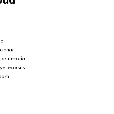
de
cionar
 protección
ye recursos
 para