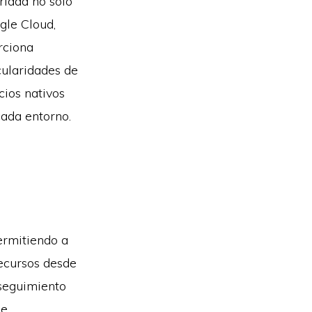
ridad no solo
gle Cloud,
rciona
cularidades de
cios nativos
cada entorno.
ermitiendo a
recursos desde
 seguimiento
de