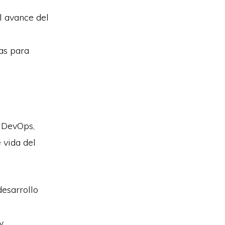
l avance del
as para
y DevOps,
 vida del
desarrollo
y